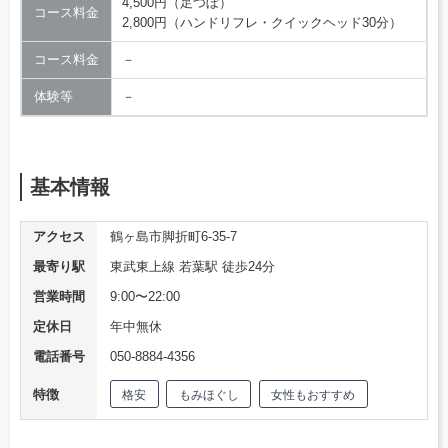
4,500円（足つぼ）
コース料金
2,800円（ハンドリフレ・クイックヘッド30分）
コース料金
－
体験等
－
基本情報
アクセス
鶴ヶ島市脚折町6-35-7
最寄り駅
東武東上線 若葉駅 徒歩24分
営業時間
9:00〜22:00
定休日
年中無休
電話番号
050-8884-4356
特徴
格安
もみほぐし
女性もおすすめ