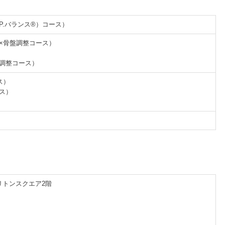
.P.バランス®）コース）
体×骨盤調整コース）
盤調整コース）
ス）
ース）
トリトンスクエア2階