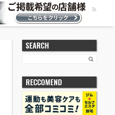
SEARCH

RECCOMEND