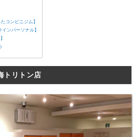
が作ったコンビニジム】
ンラインパーソナル】
ス】
め
海トリトン店