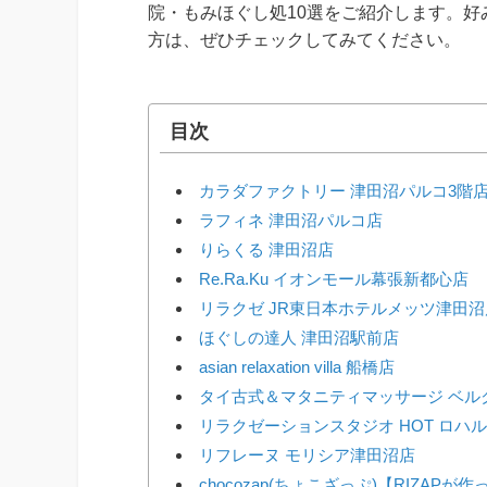
院・もみほぐし処10選をご紹介します。
方は、ぜひチェックしてみてください。
目次
カラダファクトリー 津田沼パルコ3階
ラフィネ 津田沼パルコ店
りらくる 津田沼店
Re.Ra.Ku イオンモール幕張新都心店
リラクゼ JR東日本ホテルメッツ津田沼
ほぐしの達人 津田沼駅前店
asian relaxation villa 船橋店
タイ古式＆マタニティマッサージ ベル
リラクゼーションスタジオ HOT ロハ
リフレーヌ モリシア津田沼店
chocozap(ちょこざっぷ)【RIZAP