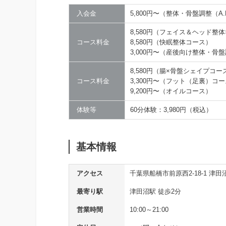
入会金
5,800円〜（整体・骨盤調整（A
8,580円（フェイス＆ヘッド整
コース料金
8,580円（快眠整体コース）
3,000円〜（産後向け整体・骨
8,580円（腸×骨盤シェイプコー
コース料金
3,300円〜（フット（足裏）コ
9,200円〜（オイルコース）
体験等
60分体験：3,980円（税込）
基本情報
アクセス
千葉県船橋市前原西2-18-1 津
最寄り駅
津田沼駅 徒歩2分
営業時間
10:00～21:00