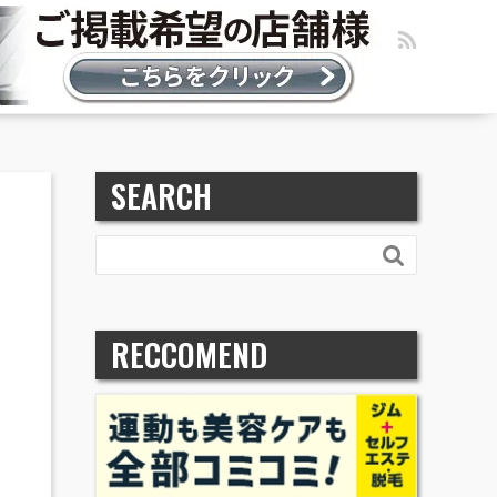
SEARCH

RECCOMEND