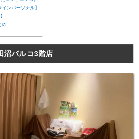
ンラインパーソナル】
ス】
とめ
田沼パルコ3階店