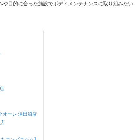
好みや目的に合った施設でボディメンテナンスに取り組みたい
店
店
クオーレ 津田沼店
ル店
が作ったコンビニジム】