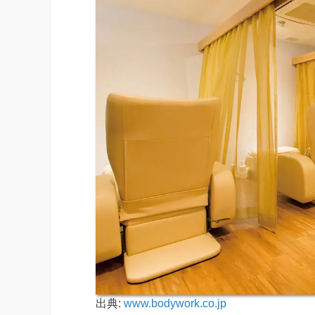
出典:
www.bodywork.co.jp