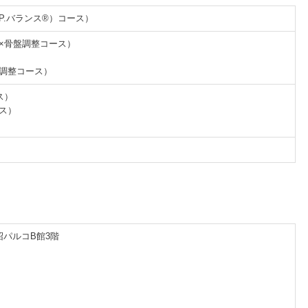
.P.バランス®）コース）
体×骨盤調整コース）
盤調整コース）
ス）
ース）
田沼パルコB館3階