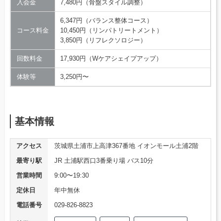
入会金
7,480円（骨盤スタイル調整）
6,347円（バランス整体コース）
コース料金
10,450円（リンパトリートメント）
3,850円（リフレクソロジー）
回数料金
17,930円（Wケアシェイプアップ）
体験等
3,250円〜
基本情報
アクセス
茨城県土浦市上高津367番地 イオンモール土浦2階
最寄り駅
JR 土浦駅西口3番乗り場 バス10分
営業時間
9:00〜19:30
定休日
年中無休
電話番号
029-826-8823