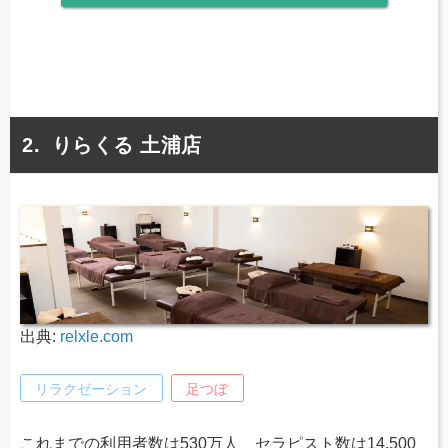
りらくる 土浦店
出典:
relxle.com
リラクゼーション
足つぼ
これまでの利用者数は530万人、セラピスト数は14,500