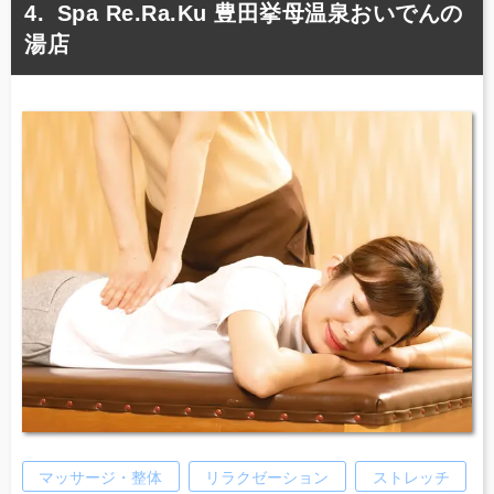
Spa Re.Ra.Ku 豊田挙母温泉おいでんの
湯店
マッサージ・整体
リラクゼーション
ストレッチ