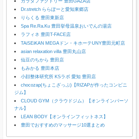
カラダファクトリー 豊田GAZA店
Dr.stretch ららぽーと愛知東郷店
りらくる 豊田東新店
Spa Re.Ra.Ku 豊田挙母温泉おいでんの湯店
ラフィネ 豊田T-FACE店
TAiSEiKAN MEGAドン・キホーテUNY豊田元町店
asian relaxation villa 豊田丸山店
仙豆のちから 豊田店
もみかる 豊田本店
小顔整体研究所 KSラボ 愛知 豊田店
chocozap(ちょこざっぷ)【RIZAPが作ったコンビニ
ジム】
CLOUD GYM（クラウドジム）【オンラインパーソ
ナル】
LEAN BODY【オンラインフィットネス】
豊田でおすすめのマッサージ10選まとめ