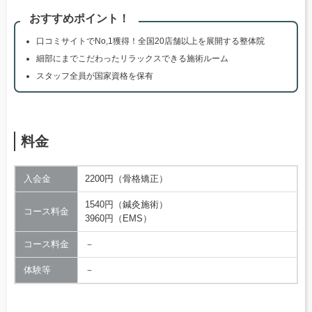
おすすめポイント！
口コミサイトでNo,1獲得！全国20店舗以上を展開する整体院
細部にまでこだわったリラックスできる施術ルーム
スタッフ全員が国家資格を保有
料金
入会金
2200円（骨格矯正）
1540円（鍼灸施術）
コース料金
3960円（EMS）
コース料金
－
体験等
－