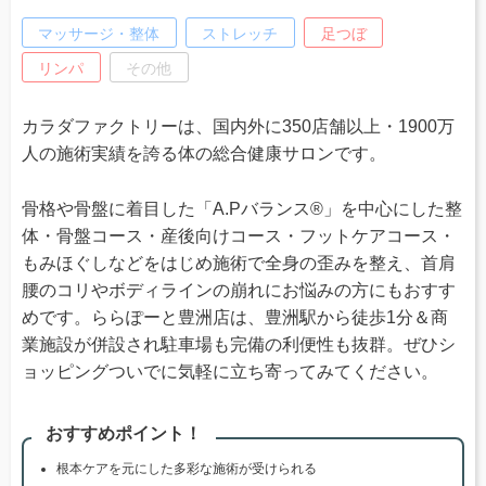
マッサージ・整体
ストレッチ
足つぼ
リンパ
その他
カラダファクトリーは、国内外に350店舗以上・1900万
人の施術実績を誇る体の総合健康サロンです。
骨格や骨盤に着目した「A.Pバランス®」を中心にした整
体・骨盤コース・産後向けコース・フットケアコース・
もみほぐしなどをはじめ施術で全身の歪みを整え、首肩
腰のコリやボディラインの崩れにお悩みの方にもおすす
めです。ららぽーと豊洲店は、豊洲駅から徒歩1分＆商
業施設が併設され駐車場も完備の利便性も抜群。ぜひシ
ョッピングついでに気軽に立ち寄ってみてください。
おすすめポイント！
根本ケアを元にした多彩な施術が受けられる