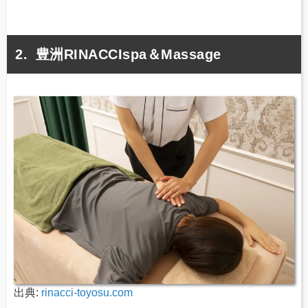
豊洲RINACCIspa＆Massage
出典:
rinacci-toyosu.com