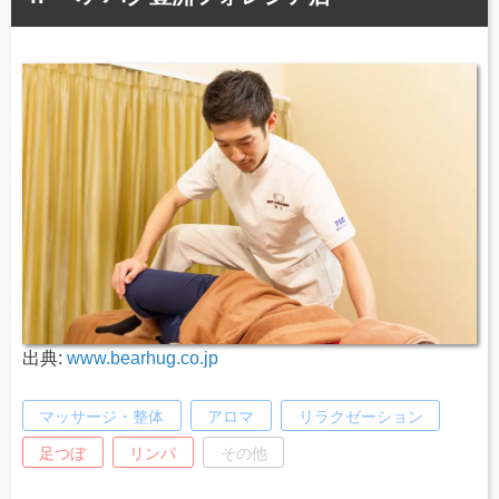
出典:
www.bearhug.co.jp
マッサージ・整体
アロマ
リラクゼーション
足つぼ
リンパ
その他