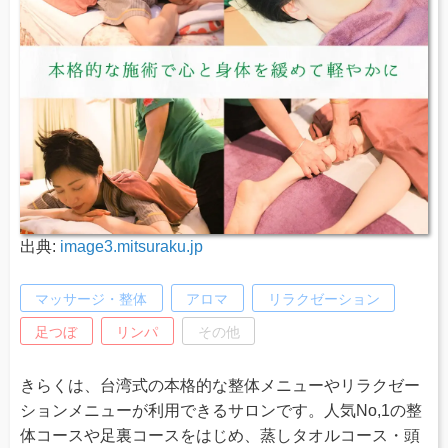
出典:
image3.mitsuraku.jp
マッサージ・整体
アロマ
リラクゼーション
足つぼ
リンパ
その他
きらくは、台湾式の本格的な整体メニューやリラクゼー
ションメニューが利用できるサロンです。人気No,1の整
体コースや足裏コースをはじめ、蒸しタオルコース・頭