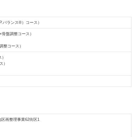
.P.バランス®）コース）
体×骨盤調整コース）
盤調整コース）
ス）
ース）
区画整理事業62街区1