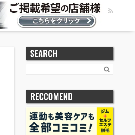
SEARCH

RECCOMEND