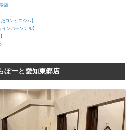
の湯店
が作ったコンビニジム】
ンラインパーソナル】
ス】
め
らぽーと愛知東郷店