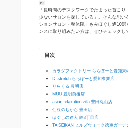
「長時間のデスクワークでたまった首こり
少ないサロンを探している」。そんな思い
ションサロン・整体院・もみほぐし処10
ンスに取り組みたい方は、ぜひチェックし
目次
カラダファクトリー ららぽーと愛知東
Dr.stretch ららぽーと愛知東郷店
りらくる 豊明店
MUU 豊明前後店
asian relaxation villa 豊田丸山店
仙豆のちから 豊田店
ほぐしの達人 錦3丁目店
TAiSEiKAN ヒルズウォーク徳重ガー