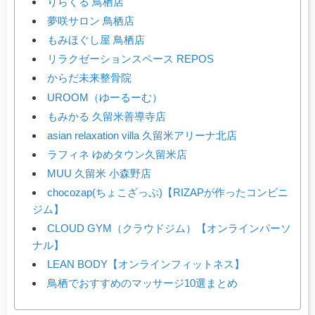
りらくる 鳥栖店
夢咲サロン 鳥栖店
もみほぐし屋 鳥栖店
リラクゼーションスペース REPOS
からだ未来整骨院
UROOM（ゆーるーむ）
もみかる 久留米善導寺店
asian relaxation villa 久留米アリーナ北店
ラフィネ ゆめタウン久留米店
MUU 久留米 小森野店
chocozap(ちょこざっぷ)【RIZAPが作ったコンビニ
ジム】
CLOUD GYM（クラウドジム）【オンラインパーソ
ナル】
LEAN BODY【オンラインフィットネス】
鳥栖でおすすめのマッサージ10選まとめ