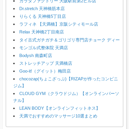
カラダファクトリー 大阪駅前第2ビル店
Dr.stretch 天神橋筋本店
りらくる 天神橋5丁目店
ラフィネ 【天満橋】京阪シティモール店
Relax 天神橋2丁目南店
タイ古式ガチガチ＆ゴリゴリ専門店チョーク ディー
モンゴル式整体院 天満店
Bodysh 南森町店
ストレッチアップ 天満橋店
Goo-it!（グイット）梅田店
chocozap(ちょこざっぷ)【RIZAPが作ったコンビニ
ジム】
CLOUD GYM（クラウドジム）【オンラインパーソ
ナル】
LEAN BODY【オンラインフィットネス】
天満でおすすめのマッサージ10選まとめ