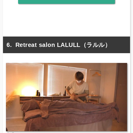
Retreat salon LALULL（ラルル）