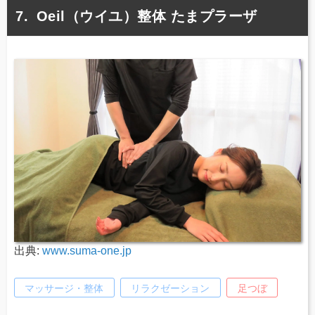
Oeil（ウイユ）整体 たまプラーザ
出典:
www.suma-one.jp
マッサージ・整体
リラクゼーション
足つぼ