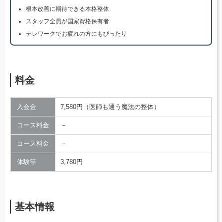
根本改善に期待できる本格整体
スタッフ全員が国家資格保有者
テレワークでお疲れの方にもぴったり
料金
入会金
7,580円（医師も通う魔法の整体）
コース料金
－
コース料金
－
体験等
3,780円
基本情報