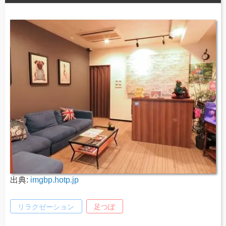
出典:
imgbp.hotp.jp
リラクゼーション
足つぼ