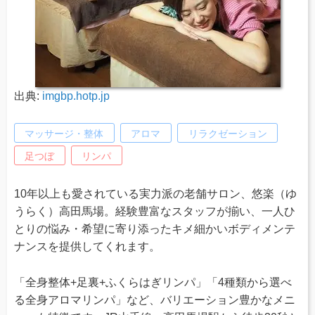
出典:
imgbp.hotp.jp
マッサージ・整体
アロマ
リラクゼーション
足つぼ
リンパ
10年以上も愛されている実力派の老舗サロン、悠楽（ゆ
うらく）高田馬場。経験豊富なスタッフが揃い、一人ひ
とりの悩み・希望に寄り添ったキメ細かいボディメンテ
ナンスを提供してくれます。
「全身整体+足裏+ふくらはぎリンパ」「4種類から選べ
る全身アロマリンパ」など、バリエーション豊かなメニ