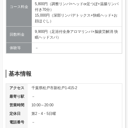
5,800円（調整リンパ+ヘッドor足つぼ+温腸リンパ
コース料金
付き70分）
15,000円（深部リンパデトックス+快眠ヘッド+お
顔ほぐし）
9,900円（足浴付全身アロマリンパ+脳疲労解消 快
回数料金
眠ヘッドスパ）
体験等
－
基本情報
アクセス
千葉県松戸市新松戸1-415-2
最寄り駅
－
営業時間
10:00～20:00
定休日
第2・4・5日曜
電話番号
－