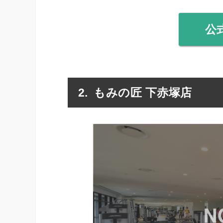
公
もみの匠 下赤塚店