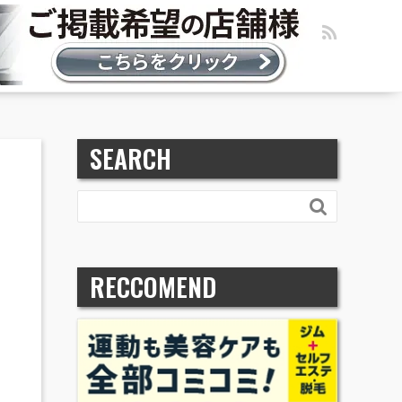
SEARCH

RECCOMEND