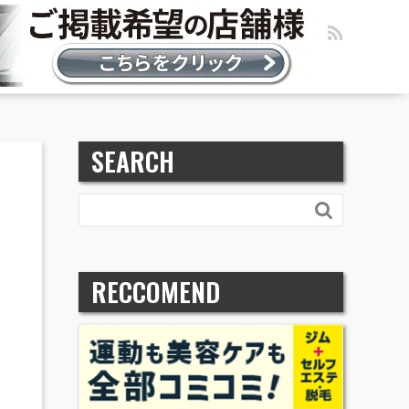
SEARCH

RECCOMEND