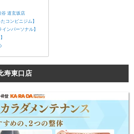
谷 道玄坂店
が作ったコンビニジム】
ンラインパーソナル】
ス】
め
比寿東口店