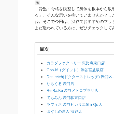
「骨盤・骨格を調整して身体を根本から改
る」。そんな思いを抱いていませんか？し
ね。そこで今回は、渋谷でおすすめのマッ
まだ迷われている方は、ぜひチェックして
目次
カラダファクトリー 恵比寿東口店
Goo-it!（グイット）渋谷宮益坂店
Dr.stretch(ドクターストレッチ) 
りらくる 渋谷店
Re.Ra.Ku 渋谷メトロプラザ店
てもみん 渋谷駅東口店
ラフィネ 渋谷ヒカリエShinQs店
ほぐしの達人 渋谷店