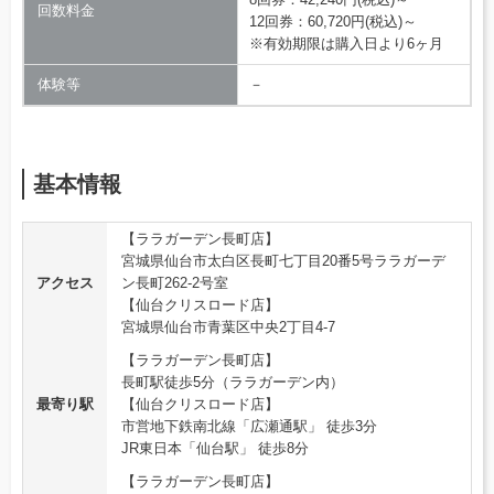
回数料金
12回券：60,720円(税込)～
※有効期限は購入日より6ヶ月
体験等
－
基本情報
【ララガーデン長町店】
宮城県仙台市太白区長町七丁目20番5号ララガーデ
アクセス
ン長町262-2号室
【仙台クリスロード店】
宮城県仙台市青葉区中央2丁目4-7
【ララガーデン長町店】
長町駅徒歩5分（ララガーデン内）
最寄り駅
【仙台クリスロード店】
市営地下鉄南北線「広瀬通駅」 徒歩3分
JR東日本「仙台駅」 徒歩8分
【ララガーデン長町店】