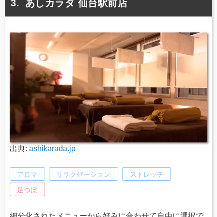
あしカラダ 仙台駅前店
出典:
ashikarada.jp
アロマ
リラクゼーション
ストレッチ
足つぼ
細分化されたメニューから好みに合わせて自由に選択で