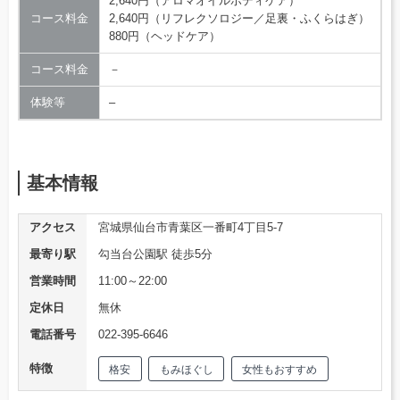
2,640円（アロマオイルボディケア）
コース料金
2,640円（リフレクソロジー／足裏・ふくらはぎ）
880円（ヘッドケア）
コース料金
－
体験等
–
基本情報
アクセス
宮城県仙台市青葉区一番町4丁目5-7
最寄り駅
勾当台公園駅 徒歩5分
営業時間
11:00～22:00
定休日
無休
電話番号
022-395-6646
特徴
格安
もみほぐし
女性もおすすめ