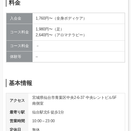
料金
入会金
1,760円〜（全身ボディケア）
1,980円〜（足）
コース料金
2,640円〜（アロマテラピー）
コース料金
－
体験等
–
基本情報
宮城県仙台市青葉区中央2-6-37 中央レントビル5F
アクセス
南側室
最寄り駅
仙台駅北6 徒歩1分
営業時間
10:00～23:00
定休日
無休