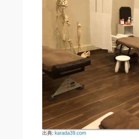
出典:
karada39.com