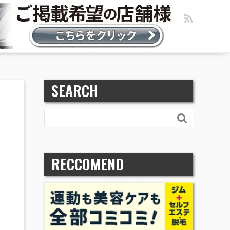
SEARCH

RECCOMEND