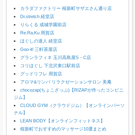
カラダファクトリー 桜新町サザエさん通り店
Dr.stretch 経堂店
りらくる 成城学園前店
Re.Ra.Ku 用賀店
ほぐしの達人 経堂店
Goo-it! 三軒茶屋店
グランラフィネ 玉川高島屋S・C店
コリほぐし 下北沢東口駅前店
グッドリフレ 用賀店
アロマ&リンパ リラクゼーションサロン 美庵
chocozap(ちょこざっぷ)【RIZAPが作ったコンビニ
ジム】
CLOUD GYM（クラウドジム）【オンラインパーソ
ナル】
LEAN BODY【オンラインフィットネス】
桜新町でおすすめのマッサージ10選まとめ