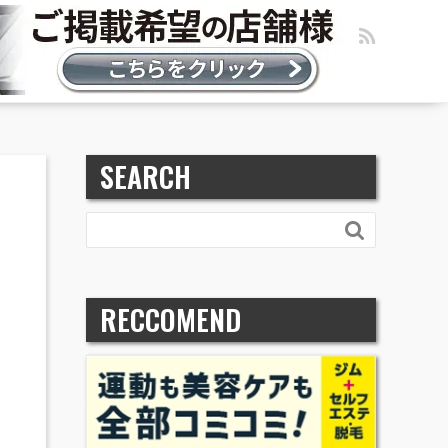
SEARCH

RECCOMEND