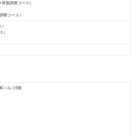
体×骨盤調整コース）
盤調整コース）
ス）
ース）
糸町パルコ5階