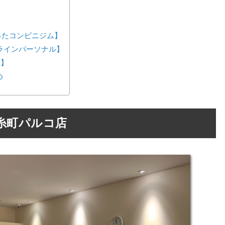
が作ったコンビニジム】
ンラインパーソナル】
ス】
め
糸町パルコ店