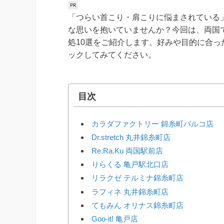
「つらい首こり・肩こりに悩まされている
な思いを抱いていませんか？今回は、両国
処10選をご紹介します。好みや目的に合
ックしてみてください。
目次
カラダファクトリー 錦糸町パルコ店
Dr.stretch 丸井錦糸町店
Re.Ra.Ku 両国駅前店
りらくる 亀戸駅北口店
リラクゼ テルミナ錦糸町店
ラフィネ 丸井錦糸町店
てもみん オリナス錦糸町店
Goo-it! 亀戸店