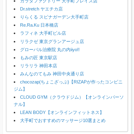
カラダファクトリー 大手町プレイス店
Dr.stretch ヤエチカ店
りらくる スピナガーデン大手町店
Re.Ra.Ku 日本橋店
ラフィネ 大手町ビル店
リラクゼ 東京グランアージュ店
グローバル治療院 丸の内iiyo!!
もみの匠 東京駅店
リラリラ 神田本店
みんなのてもみ 神田中央通り店
chocozap(ちょこざっぷ)【RIZAPが作ったコンビニ
ジム】
CLOUD GYM（クラウドジム）【オンラインパーソ
ナル】
LEAN BODY【オンラインフィットネス】
大手町でおすすめのマッサージ10選まとめ