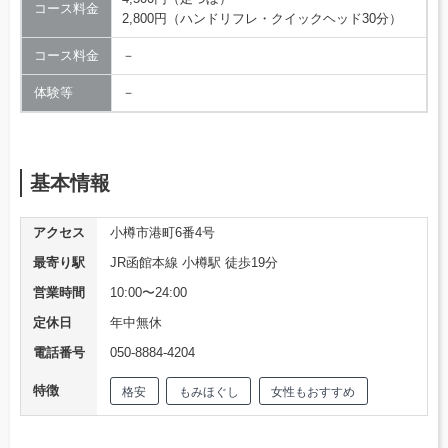
コース料金
2,800円（ハンドリフレ・クイックヘッド30分）
コース料金
－
体験等
－
基本情報
アクセス
小樽市港町6番4号
最寄り駅
JR函館本線 小樽駅 徒歩19分
営業時間
10:00〜24:00
定休日
年中無休
電話番号
050-8884-4204
特徴
格安
もみほぐし
女性もおすすめ