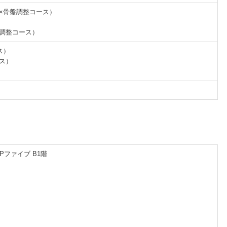
体×骨盤調整コース）
盤調整コース）
ス）
ース）
Pファイブ B1階