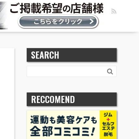
SEARCH

RECCOMEND