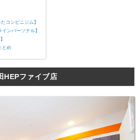
が作ったコンビニジム】
ンラインパーソナル】
ス】
まとめ
田HEPファイブ店