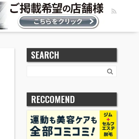
SEARCH

RECCOMEND