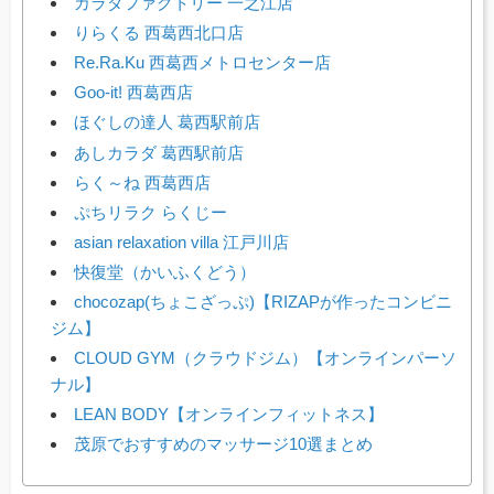
カラダファクトリー 一之江店
りらくる 西葛西北口店
Re.Ra.Ku 西葛西メトロセンター店
Goo-it! 西葛西店
ほぐしの達人 葛西駅前店
あしカラダ 葛西駅前店
らく～ね 西葛西店
ぷちリラク らくじー
asian relaxation villa 江戸川店
快復堂（かいふくどう）
chocozap(ちょこざっぷ)【RIZAPが作ったコンビニ
ジム】
CLOUD GYM（クラウドジム）【オンラインパーソ
ナル】
LEAN BODY【オンラインフィットネス】
茂原でおすすめのマッサージ10選まとめ