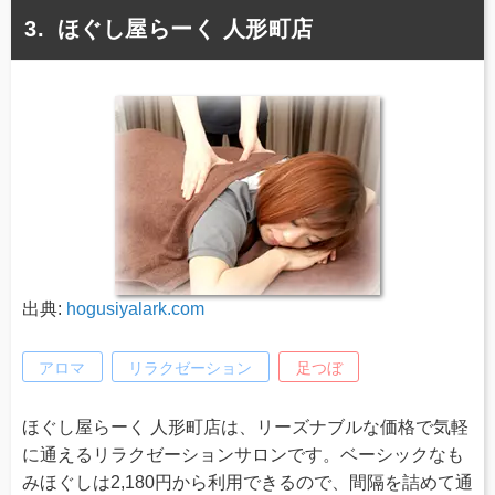
ほぐし屋らーく 人形町店
出典:
hogusiyalark.com
アロマ
リラクゼーション
足つぼ
ほぐし屋らーく 人形町店は、リーズナブルな価格で気軽
に通えるリラクゼーションサロンです。ベーシックなも
みほぐしは2,180円から利用できるので、間隔を詰めて通