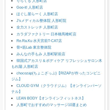
りらくる 人形町店
Goo-it! 人形町店
ほぐし屋らーく 人形町店
J’sメディカル整体院 人形町院
全力ストレッチ 人形町店
カラダファクトリー 日本橋馬喰町店
Re.Ra.Ku 水天宮前T-CAT店
骨×筋Lab 東京整体院
みんなの手もみ 人形町駅前店
韓国式アカスリ＆ボディケア リフレッシュサロン木
もれ陽 人形町店
chocozap(ちょこざっぷ)【RIZAPが作ったコンビニ
ジム】
CLOUD GYM（クラウドジム）【オンラインパーソ
ナル】
LEAN BODY【オンラインフィットネス】
人形町でおすすめのマッサージ10選まとめ