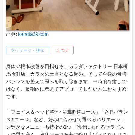
出典:
karada39.com
マッサージ・整体
足つぼ
身体の根本改善を目指せる、カラダファクトリー 日本橋
馬喰町店。カラダの土台となる骨盤、そして全身の骨格
バランスを整えて歪みを取り除きます。一時的な癒しで
はなく、長期的に考えてアプローチしたい方におすすめ
です。
「フェイス＆ヘッド整体×骨盤調整コース」「A.P.バラン
ス®コース」など、好みに合わせて選べるバリエーショ
ン豊かなメニューも特徴の1つ。施術にあたるセラピス
トの質も高く、臨床データを基に作り上げられたカリキ