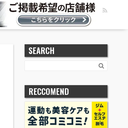
SEARCH

RECCOMEND