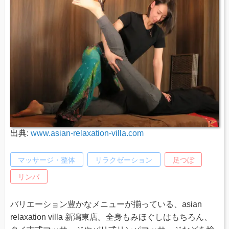
出典:
www.asian-relaxation-villa.com
マッサージ・整体
リラクゼーション
足つぼ
リンパ
バリエーション豊かなメニューが揃っている、asian
relaxation villa 新潟東店。全身もみほぐしはもちろん、