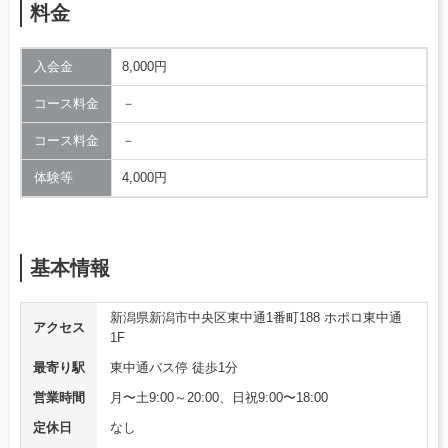
料金
入会金
8,000円
コース料金
－
コース料金
－
体験等
4,000円
基本情報
新潟県新潟市中央区東中通1番町188 ホポロ東中通
アクセス
1F
最寄り駅
東中通バス停 徒歩1分
営業時間
月〜土9:00～20:00、日祝9:00〜18:00
定休日
なし