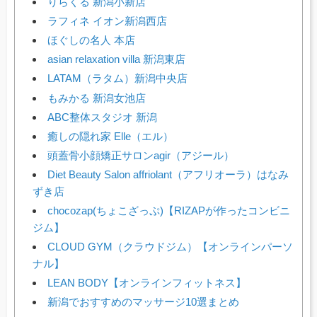
りらくる 新潟小新店
ラフィネ イオン新潟西店
ほぐしの名人 本店
asian relaxation villa 新潟東店
LATAM（ラタム）新潟中央店
もみかる 新潟女池店
ABC整体スタジオ 新潟
癒しの隠れ家 Elle（エル）
頭蓋骨小顔矯正サロンagir（アジール）
Diet Beauty Salon affriolant（アフリオーラ）はなみ
ずき店
chocozap(ちょこざっぷ)【RIZAPが作ったコンビニ
ジム】
CLOUD GYM（クラウドジム）【オンラインパーソ
ナル】
LEAN BODY【オンラインフィットネス】
新潟でおすすめのマッサージ10選まとめ