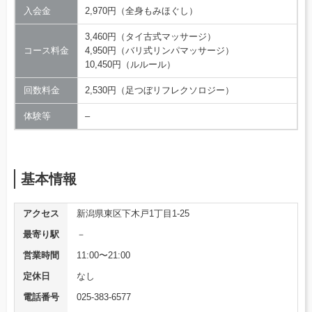
入会金
2,970円（全身もみほぐし）
3,460円（タイ古式マッサージ）
コース料金
4,950円（バリ式リンパマッサージ）
10,450円（ルルール）
回数料金
2,530円（足つぼリフレクソロジー）
体験等
–
基本情報
アクセス
新潟県東区下木戸1丁目1-25
最寄り駅
－
営業時間
11:00〜21:00
定休日
なし
電話番号
025-383-6577