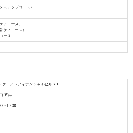
マンスアップコース）
盤ケアコース）
甲骨ケアコース）
チコース）
洲ファーストフィナンシャルビルB1F
口 直結
0～19:00