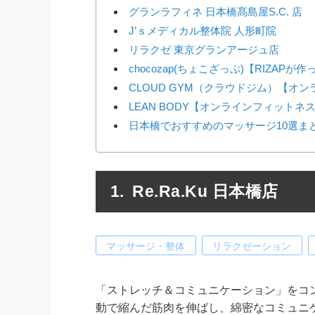
グランラフィネ 日本橋髙島屋S.C. 店
J’ｓメディカル整体院 人形町院
リラクゼ 東京グランアージュ店
chocozap(ちょこざっぷ)【RIZAP
CLOUD GYM（クラウドジム）【オ
LEAN BODY【オンラインフィットネ
日本橋でおすすめのマッサージ10選ま
Re.Ra.Ku 日本橋店
マッサージ・整体
リラクゼーション
「ストレッチ＆コミュニケーション」をコンセ
動で縮んだ筋肉を伸ばし、綿密なコミュニ