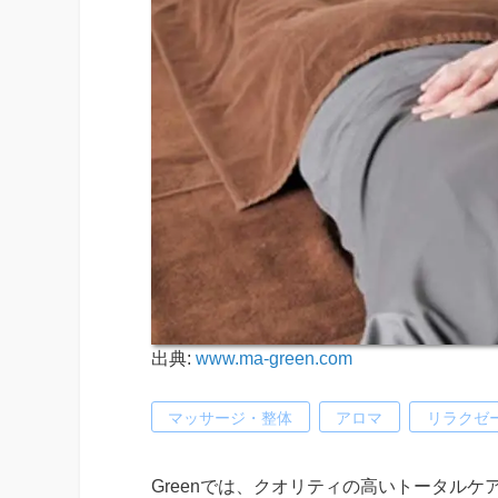
出典:
www.ma-green.com
マッサージ・整体
アロマ
リラクゼ
Greenでは、クオリティの高いトータル