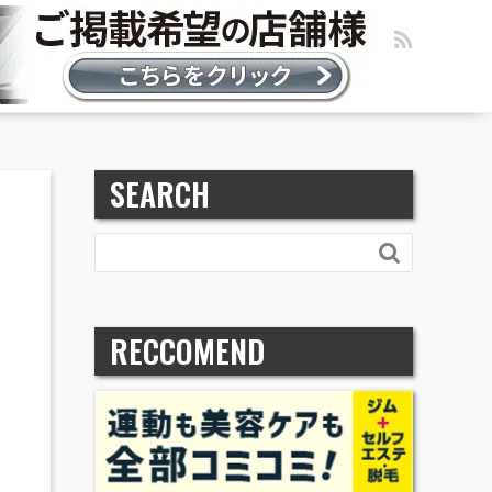
SEARCH

RECCOMEND