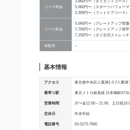
3,960円〜（ダイエットコース）
コース料金
5,060円〜（スポーツパフォー
3,300円〜（フットケアコース）
5,060円〜（グレードアップ骨
コース料金
7,700円〜（グレードアップ肩
7,150円〜（タイ古式ストレッ
体験等
–
基本情報
アクセス
東京都中央区八重洲1-3-7八重
最寄り駅
東京メトロ銀座線 日本橋駅A7出
営業時間
月〜金12:00～21:00、土日祝10:0
定休日
年末年始
電話番号
03-3273-7900