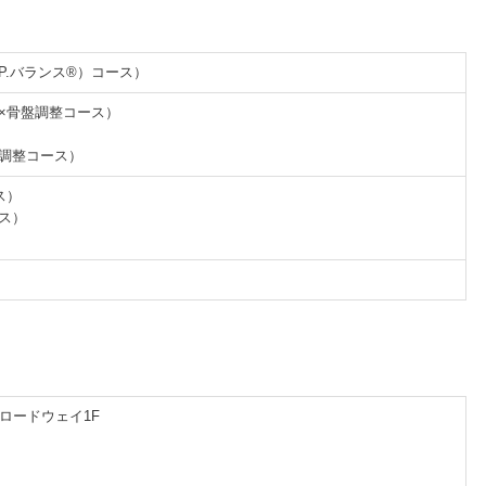
.P.バランス®）コース）
体×骨盤調整コース）
盤調整コース）
ス）
ース）
ブロードウェイ1F