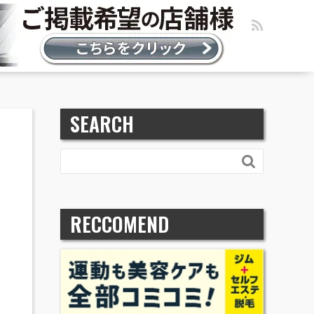
SEARCH

RECCOMEND