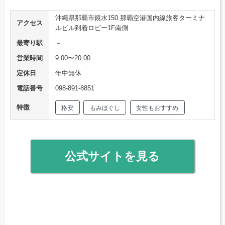
沖縄県那覇市鏡水150 那覇空港国内線旅客ターミナ
アクセス
ルビル到着ロビー1F南側
最寄り駅
－
営業時間
9:00〜20:00
定休日
年中無休
電話番号
098-891-8851
特徴
格安
もみほぐし
女性もおすすめ
公式サイトを見る