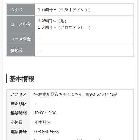
入会金
1,760円〜（全身ボディケア）
1,980円〜（足）
コース料金
2,640円〜（アロマテラピー）
コース料金
－
体験等
–
基本情報
アクセス
沖縄県那覇市おもろまち4丁目9-3 Sハイツ1階
最寄り駅
－
営業時間
10:00〜2:00
定休日
年中無休
電話番号
098-861-5663