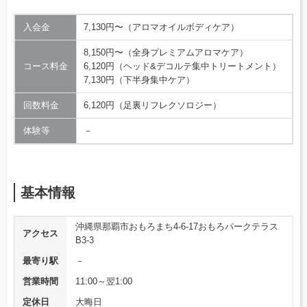
入会金
7,130円〜（アロマオイルボディケア）
8,150円〜（全身プレミアムアロマケア）
コース料金
6,120円（ヘッド&デコルテ集中トリートメント）
7,130円（下半身集中ケア）
回数料金
6,120円（足裏リフレクソロジー）
体験等
－
基本情報
沖縄県那覇市おもろまち4-6-17おもろパークテラス
アクセス
B3-3
最寄り駅
－
営業時間
11:00～翌1:00
定休日
大晦日