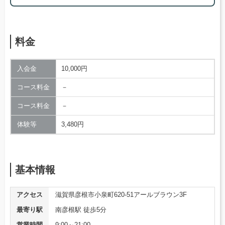
料金
入会金
10,000円
コース料金
－
コース料金
－
体験等
3,480円
基本情報
アクセス
滋賀県彦根市小泉町620-51アールブラウン3F
最寄り駅
南彦根駅 徒歩5分
営業時間
9:00～21:00