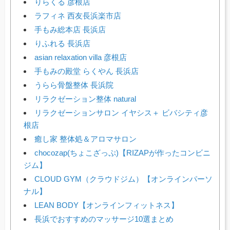
りらくる 彦根店
ラフィネ 西友長浜楽市店
手もみ総本店 長浜店
りふれる 長浜店
asian relaxation villa 彦根店
手もみの殿堂 らくやん 長浜店
うらら骨盤整体 長浜院
リラクゼーション整体 natural
リラクゼーションサロン イヤシス＋ ビバシティ彦
根店
癒し家 整体処＆アロマサロン
chocozap(ちょこざっぷ)【RIZAPが作ったコンビニ
ジム】
CLOUD GYM（クラウドジム）【オンラインパーソ
ナル】
LEAN BODY【オンラインフィットネス】
長浜でおすすめのマッサージ10選まとめ