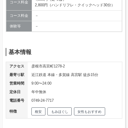
コース料金
2,800円（ハンドリフレ・クイックヘッド30分）
コース料金
－
体験等
－
基本情報
アクセス
彦根市高宮町1278-2
最寄り駅
近江鉄道 本線・多賀線 高宮駅 徒歩15分
営業時間
9:00〜24:00
定休日
年中無休
電話番号
0749-24-7717
特徴
格安
もみほぐし
女性もおすすめ