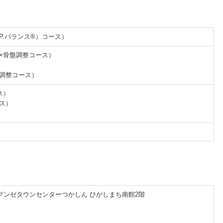
.P.バランス®）コース）
体×骨盤調整コース）
盤調整コース）
ス）
ース）
 グンゼタウンセンターつかしん ひがしまち南館2階