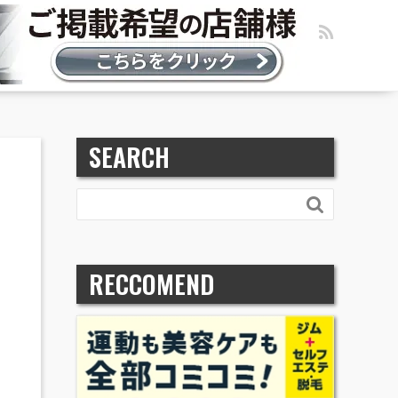
SEARCH

RECCOMEND