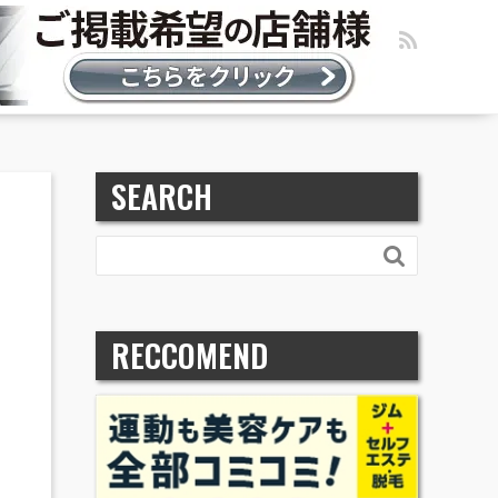
SEARCH

RECCOMEND