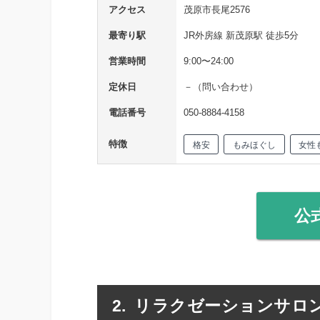
アクセス
茂原市長尾2576
最寄り駅
JR外房線 新茂原駅 徒歩5分
営業時間
9:00〜24:00
定休日
－（問い合わせ）
電話番号
050-8884-4158
特徴
格安
もみほぐし
女性
公
リラクゼーションサロン