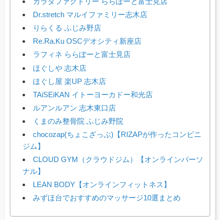
カラダファクトリー ららぽーと富士見店
Dr.stretch マルイファミリー志木店
りらくる ふじみ野店
Re.Ra.Ku OSCデオシティ新座店
ラフィネ ららぽーと富士見店
ほぐしや 志木店
ほぐし屋 楽UP 志木店
TAiSEiKAN イトーヨーカドー和光店
ルアンルアン 志木東口店
くまのみ整骨院 ふじみ野院
chocozap(ちょこざっぷ)【RIZAPが作ったコンビニ
ジム】
CLOUD GYM（クラウドジム）【オンラインパーソ
ナル】
LEAN BODY【オンラインフィットネス】
みずほ台でおすすめのマッサージ10選まとめ