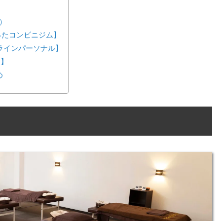
ガ）
が作ったコンビニジム】
ンラインパーソナル】
ス】
め