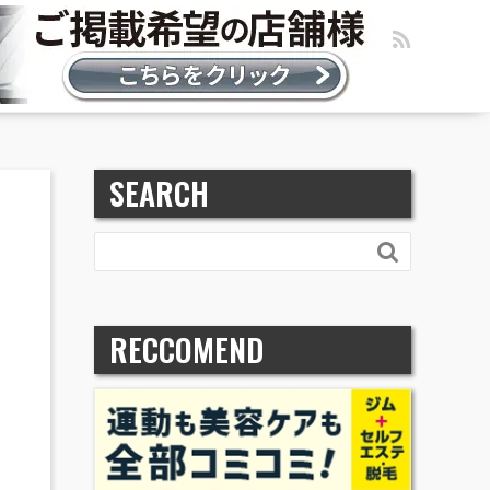
SEARCH

RECCOMEND