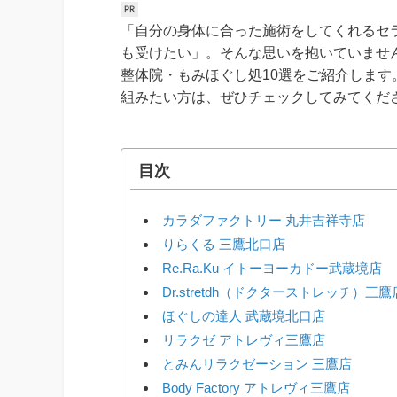
「自分の身体に合った施術をしてくれるセ
も受けたい」。そんな思いを抱いていませ
整体院・もみほぐし処10選をご紹介しま
組みたい方は、ぜひチェックしてみてくだ
目次
カラダファクトリー 丸井吉祥寺店
りらくる 三鷹北口店
Re.Ra.Ku イトーヨーカドー武蔵境店
Dr.stretdh（ドクターストレッチ）三鷹
ほぐしの達人 武蔵境北口店
リラクゼ アトレヴィ三鷹店
とみんリラクゼーション 三鷹店
Body Factory アトレヴィ三鷹店