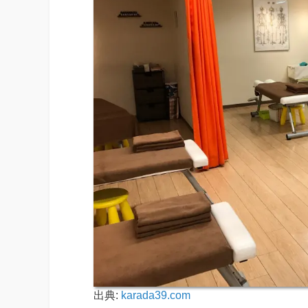
出典:
karada39.com