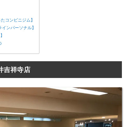
が作ったコンビニジム】
ンラインパーソナル】
ス】
め
井吉祥寺店