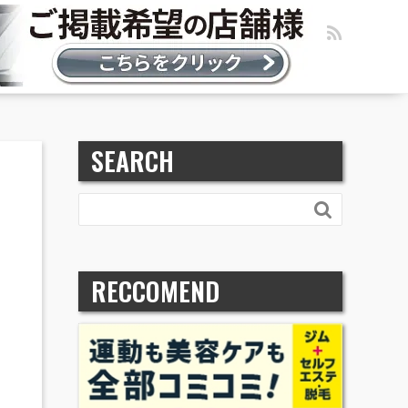
SEARCH

RECCOMEND