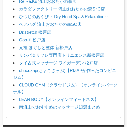
Re.Ra.Ku 流山おおたかの森店
カラダファクトリー 流山おおたかの森S･C店
ひつじのあくび ～Dry Head Spa＆Relaxation～
ベアハグ 流山おおたかの森SC店
Dr.stretch 松戸店
Goo-it! 松戸店
元祖 ほぐしと整体 新松戸店
リンパ＆リフレ専門店トリニエンス新松戸店
タイ古式マッサージ ワイガーデン 松戸店
chocozap(ちょこざっぷ)【RIZAPが作ったコンビニ
ジム】
CLOUD GYM（クラウドジム）【オンラインパーソ
ナル】
LEAN BODY【オンラインフィットネス】
南流山でおすすめのマッサージ10選まとめ