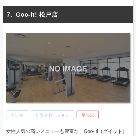
Goo-it! 松戸店
アロマ
リラクゼーション
足つぼ
女性人気の高いメニューも豊富な、Goo-it!（グイット）