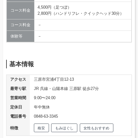
4,500円（足つぼ）
コース料金
2,800円（ハンドリフレ・クイックヘッド30分）
コース料金
－
体験等
－
基本情報
アクセス
三原市宮浦4丁目12-13
最寄り駅
JR 呉線・山陽本線 三原駅 徒歩27分
営業時間
9:00〜24:00
定休日
年中無休
電話番号
0848-63-3345
特徴
格安
もみほぐし
女性もおすすめ