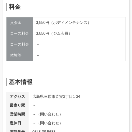
料金
入会金
3,850円（ボディメンテナンス）
コース料金
3,850円（ジム会員）
コース料金
－
体験等
－
基本情報
アクセス
広島県三原市皆実3丁目1-34
最寄り駅
－
営業時間
－（問い合わせ）
定休日
－（問い合わせ）
電話番号
0848-36-5688