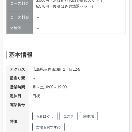
3,500円（お腹周りお肉を燃焼スッキリ）
コース料金
6,570円（痩身はみ肉撃退セット）
コース料金
－
体験等
－
基本情報
アクセス
広島県三原市城町1丁目12-5
最寄り駅
－
営業時間
月～土10:00～19:00
定休日
日祝
電話番号
－
もみほぐし
エステ
駐車場
特徴
女性もおすすめ