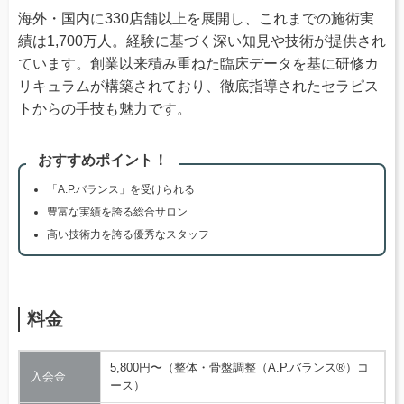
海外・国内に330店舗以上を展開し、これまでの施術実
績は1,700万人。経験に基づく深い知見や技術が提供され
ています。創業以来積み重ねた臨床データを基に研修カ
リキュラムが構築されており、徹底指導されたセラピス
トからの手技も魅力です。
おすすめポイント！
「A.P.バランス」を受けられる
豊富な実績を誇る総合サロン
高い技術力を誇る優秀なスタッフ
料金
5,800円〜（整体・骨盤調整（A.P.バランス®）コ
入会金
ース）