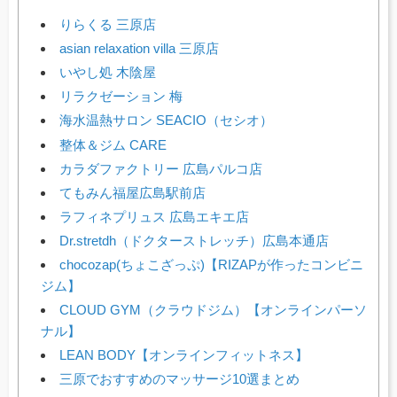
りらくる 三原店
asian relaxation villa 三原店
いやし処 木陰屋
リラクゼーション 梅
海水温熱サロン SEACIO（セシオ）
整体＆ジム CARE
カラダファクトリー 広島パルコ店
てもみん福屋広島駅前店
ラフィネプリュス 広島エキエ店
Dr.stretdh（ドクターストレッチ）広島本通店
chocozap(ちょこざっぷ)【RIZAPが作ったコンビニ
ジム】
CLOUD GYM（クラウドジム）【オンラインパーソ
ナル】
LEAN BODY【オンラインフィットネス】
三原でおすすめのマッサージ10選まとめ