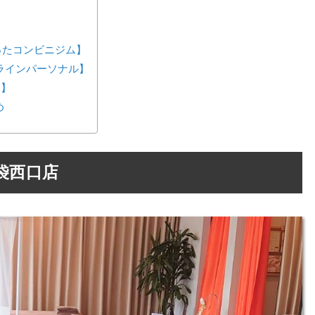
が作ったコンビニジム】
ンラインパーソナル】
ス】
め
袋西口店