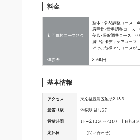
料金
整体・骨盤調整コース 40
肩甲骨×骨盤調整コース 6
初回体験コース料金
美脚×骨盤調整コース 60分
肩甲骨ボディケアコース 3
※その他様々なコースが
体験等
2,980円
基本情報
アクセス
東京都豊島区池袋2-13-3
最寄り駅
池袋駅 徒歩6分
営業時間
月〜金10:30～20:00、土日祝9:30
定休日
－（問い合わせ）