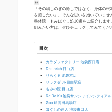
「その場しのぎの癒しではなく、身体の根
を癒したい」。そんな思いを抱いていませ
整体院・もみほぐし処10選をご紹介しま
組みたい方は、ぜひチェックしてみてくだ
目次
カラダファクトリー 池袋西口店
Dr.stretch 目白店
りらくる 池袋本店
リラクゼ JR目白駅店
もみの匠 目白店
Re.Ra.Ku 池袋サンシャインシティア
Goo-it! 高田馬場店
ほぐしの達人 池袋東口店