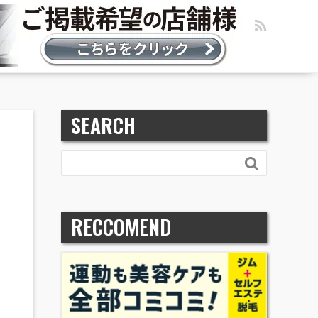
SEARCH

RECCOMEND