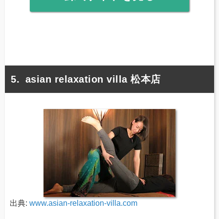
asian relaxation villa 松本店
出典:
www.asian-relaxation-villa.com