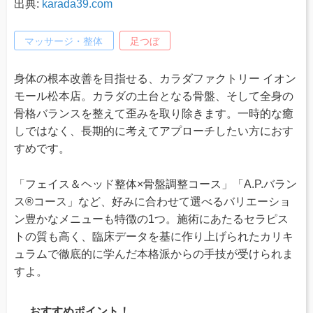
出典:
karada39.com
マッサージ・整体
足つぼ
身体の根本改善を目指せる、カラダファクトリー イオン
モール松本店。カラダの土台となる骨盤、そして全身の
骨格バランスを整えて歪みを取り除きます。一時的な癒
しではなく、長期的に考えてアプローチしたい方におす
すめです。
「フェイス＆ヘッド整体×骨盤調整コース」「A.P.バラン
ス®コース」など、好みに合わせて選べるバリエーショ
ン豊かなメニューも特徴の1つ。施術にあたるセラピス
トの質も高く、臨床データを基に作り上げられたカリキ
ュラムで徹底的に学んだ本格派からの手技が受けられま
すよ。
おすすめポイント！