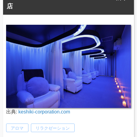
店
出典:
keshiki-corporation.com
アロマ
リラクゼーション