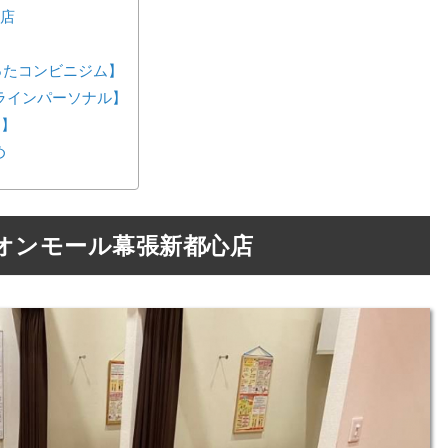
ル店
が作ったコンビニジム】
ンラインパーソナル】
ス】
め
オンモール幕張新都心店