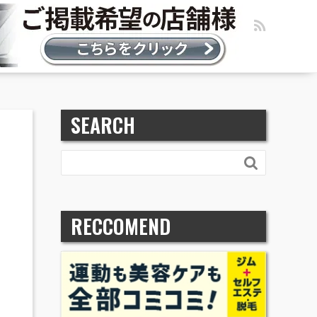
SEARCH

RECCOMEND