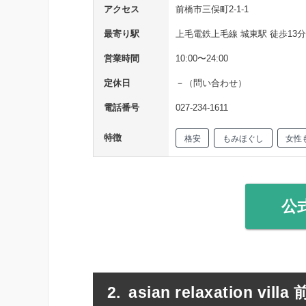
アクセス
前橋市三俣町2-1-1
最寄り駅
上毛電鉄上毛線 城東駅 徒歩13分
営業時間
10:00〜24:00
定休日
－（問い合わせ）
電話番号
027-234-1611
特徴
格安
もみほぐし
女性
公
asian relaxation vill