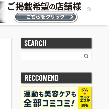
SEARCH

RECCOMEND