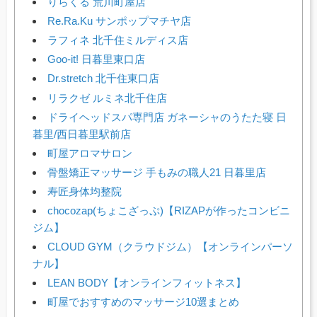
りらくる 荒川町屋店
Re.Ra.Ku サンポップマチヤ店
ラフィネ 北千住ミルディス店
Goo-it! 日暮里東口店
Dr.stretch 北千住東口店
リラクゼ ルミネ北千住店
ドライヘッドスパ専門店 ガネーシャのうたた寝 日
暮里/西日暮里駅前店
町屋アロマサロン
骨盤矯正マッサージ 手もみの職人21 日暮里店
寿匠身体均整院
chocozap(ちょこざっぷ)【RIZAPが作ったコンビニ
ジム】
CLOUD GYM（クラウドジム）【オンラインパーソ
ナル】
LEAN BODY【オンラインフィットネス】
町屋でおすすめのマッサージ10選まとめ