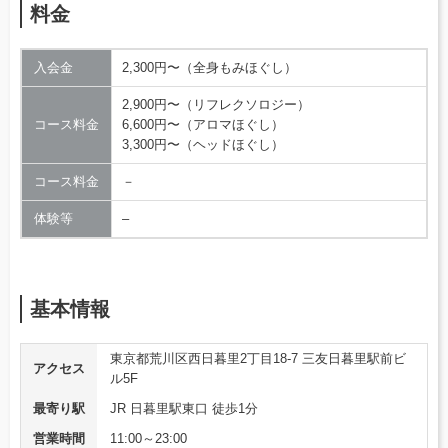
料金
入会金
2,300円〜（全身もみほぐし）
2,900円〜（リフレクソロジー）
コース料金
6,600円〜（アロマほぐし）
3,300円〜（ヘッドほぐし）
コース料金
－
体験等
–
基本情報
東京都荒川区西日暮里2丁目18-7 三友日暮里駅前ビ
アクセス
ル5F
最寄り駅
JR 日暮里駅東口 徒歩1分
営業時間
11:00～23:00