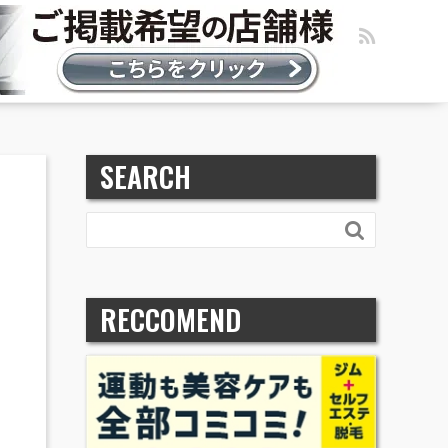
SEARCH

RECCOMEND