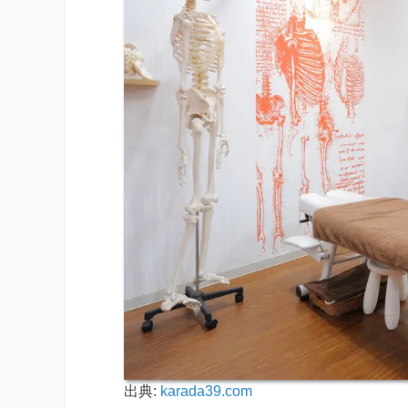
出典:
karada39.com