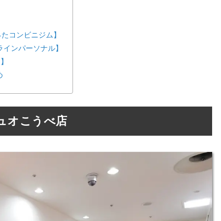
が作ったコンビニジム】
ンラインパーソナル】
ス】
め
ュオこうべ店