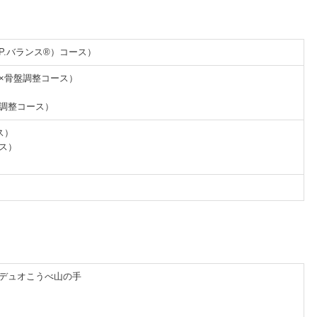
.P.バランス®）コース）
体×骨盤調整コース）
盤調整コース）
ス）
ース）
1 デュオこうべ山の手