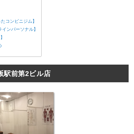
が作ったコンビニジム】
ンラインパーソナル】
ス】
め
阪駅前第2ビル店