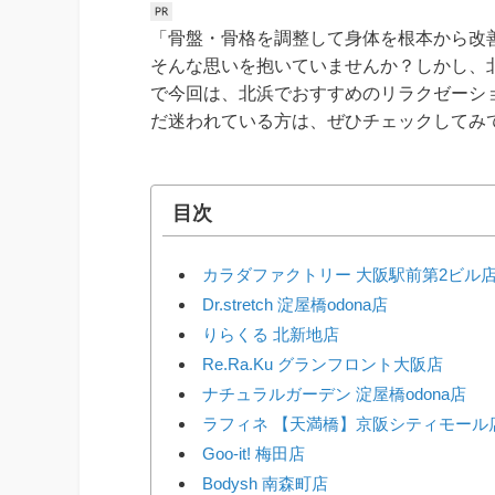
「骨盤・骨格を調整して身体を根本から改
そんな思いを抱いていませんか？しかし、
で今回は、北浜でおすすめのリラクゼーシ
だ迷われている方は、ぜひチェックしてみ
目次
カラダファクトリー 大阪駅前第2ビル
Dr.stretch 淀屋橋odona店
りらくる 北新地店
Re.Ra.Ku グランフロント大阪店
ナチュラルガーデン 淀屋橋odona店
ラフィネ 【天満橋】京阪シティモール
Goo-it! 梅田店
Bodysh 南森町店