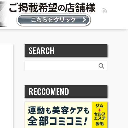
SEARCH

RECCOMEND