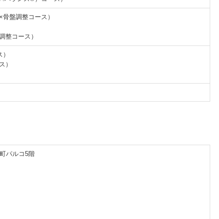
体×骨盤調整コース）
盤調整コース）
ス）
ース）
糸町パルコ5階