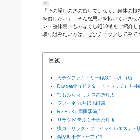
「その場しのぎの癒しではなく、身体の根
を癒したい」。そんな思いを抱いていませ
ン・整体院・もみほぐし処10選をご紹介
取り組みたい方は、ぜひチェックしてみて
目次
カラダファクトリー錦糸町パルコ店
Dr.stretdh（ドクターストレッチ）丸
てもみん オリナス錦糸町店
ラフィネ 丸井錦糸町店
Re.Ra.Ku 両国駅前店
リラクゼ テルミナ錦糸町店
痩身・リラク・フェイシャルエステ・脱毛 
錦糸町ボディケア O2