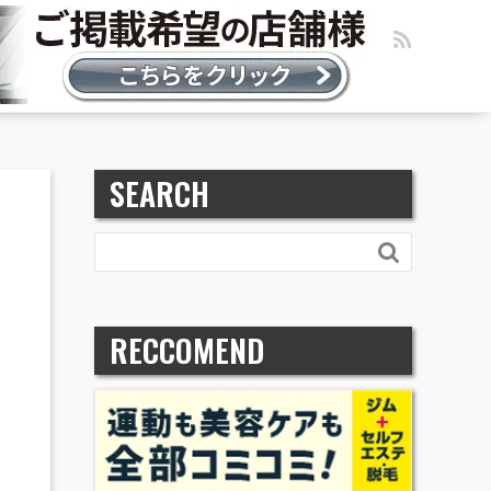
SEARCH

RECCOMEND