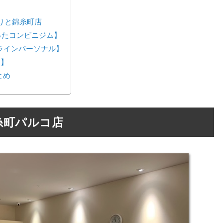
りと錦糸町店
が作ったコンビニジム】
ンラインパーソナル】
ス】
とめ
糸町パルコ店