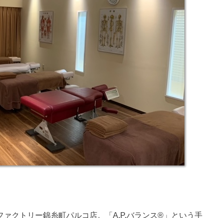
ァクトリー錦糸町パルコ店。「A.P.バランス®」という手