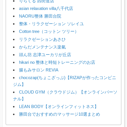
りらくる 四街道店
asian relaxation villa八千代店
NAORU整体 勝田台院
整体・リラクゼーション ソレイユ
Cotton tree（コットン ツリー）
リラクゼーションあさひ
からだメンテナンス楽氣
頭ん坊 志津ユーカリが丘店
hikari no 整体と時短トレーニングのお店
腸もみサロン REVIA
chocozap(ちょこざっぷ)【RIZAPが作ったコンビニ
ジム】
CLOUD GYM（クラウドジム）【オンラインパーソ
ナル】
LEAN BODY【オンラインフィットネス】
勝田台でおすすめのマッサージ10選まとめ