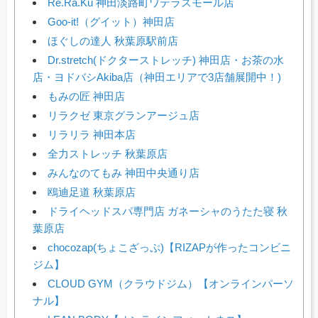
Re.Ra.Ku 神田淡路町ワテラスモール店
Goo-it!（グイット）神田店
ほぐしの達人 秋葉原駅前店
Dr.stretch(ドクターストレッチ) 神田店・お茶の水
店・ヨドバシAkiba店（神田エリアで3店舗展開中！)
もみの匠 神田店
リラクゼ 東京グランアージュ店
リラリラ 神田本店
全力ストレッチ 秋葉原店
みんなのてもみ 神田中央通り店
鴎迪足道 秋葉原店
ドライヘッドスパ専門店 ガネーシャのうたた寝 秋
葉原店
chocozap(ちょこざっぷ)【RIZAPが作ったコンビニ
ジム】
CLOUD GYM（クラウドジム）【オンラインパーソ
ナル】