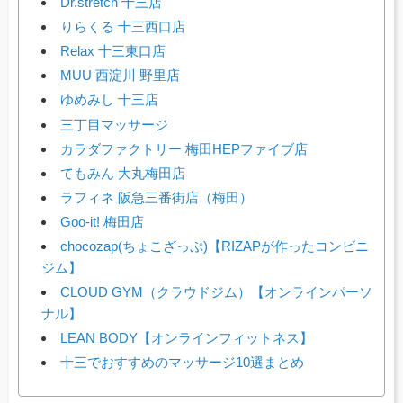
Dr.stretch 十三店
りらくる 十三西口店
Relax 十三東口店
MUU 西淀川 野里店
ゆめみし 十三店
三丁目マッサージ
カラダファクトリー 梅田HEPファイブ店
てもみん 大丸梅田店
ラフィネ 阪急三番街店（梅田）
Goo-it! 梅田店
chocozap(ちょこざっぷ)【RIZAPが作ったコンビニ
ジム】
CLOUD GYM（クラウドジム）【オンラインパーソ
ナル】
LEAN BODY【オンラインフィットネス】
十三でおすすめのマッサージ10選まとめ