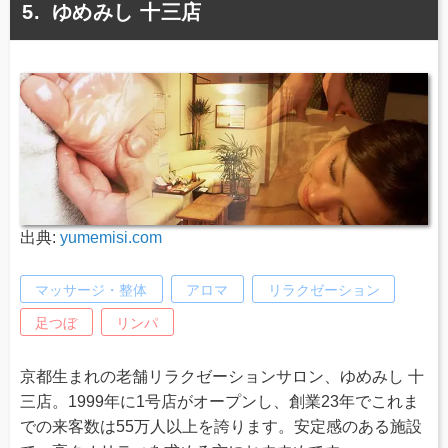
ゆめみし 十三店
出典:
yumemisi.com
マッサージ・整体
アロマ
リラクゼーション
足つぼ
リンパ
京都生まれの老舗リラクゼーションサロン、ゆめみし 十
三店。1999年に1号店がオープンし、創業23年でこれま
での来客数は55万人以上を誇ります。安定感のある施設