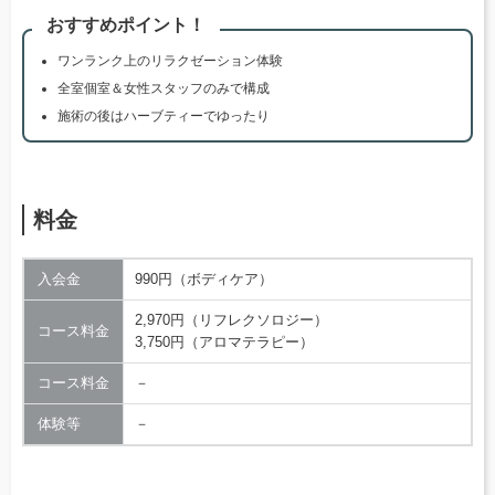
おすすめポイント！
ワンランク上のリラクゼーション体験
全室個室＆女性スタッフのみで構成
施術の後はハーブティーでゆったり
料金
入会金
990円（ボディケア）
2,970円（リフレクソロジー）
コース料金
3,750円（アロマテラピー）
コース料金
－
体験等
－