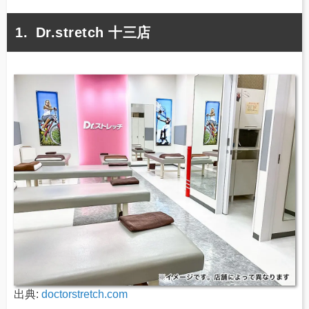
Dr.stretch 十三店
出典:
doctorstretch.com