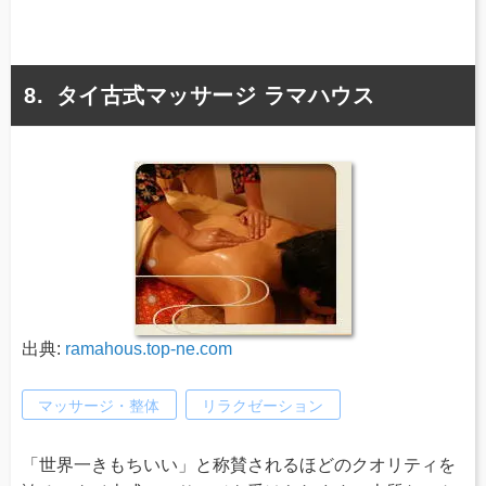
タイ古式マッサージ ラマハウス
出典:
ramahous.top-ne.com
マッサージ・整体
リラクゼーション
「世界一きもちいい」と称賛されるほどのクオリティを