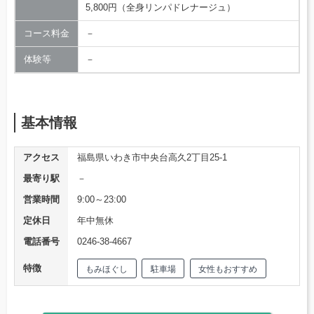
5,800円（全身リンパドレナージュ）
コース料金
－
体験等
－
基本情報
アクセス
福島県いわき市中央台高久2丁目25-1
最寄り駅
－
営業時間
9:00～23:00
定休日
年中無休
電話番号
0246-38-4667
特徴
もみほぐし
駐車場
女性もおすすめ