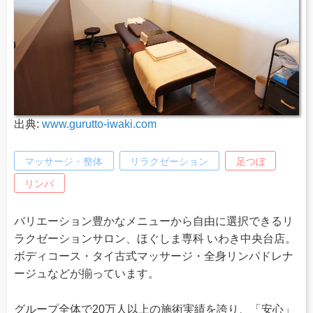
出典:
www.gurutto-iwaki.com
マッサージ・整体
リラクゼーション
足つぼ
リンパ
バリエーション豊かなメニューから自由に選択できるリ
ラクゼーションサロン、ほぐしま専科 いわき中央台店。
ボディコース・タイ古式マッサージ・全身リンパドレナ
ージュなどが揃っています。
グループ全体で20万人以上の施術実績を誇り、「安心」