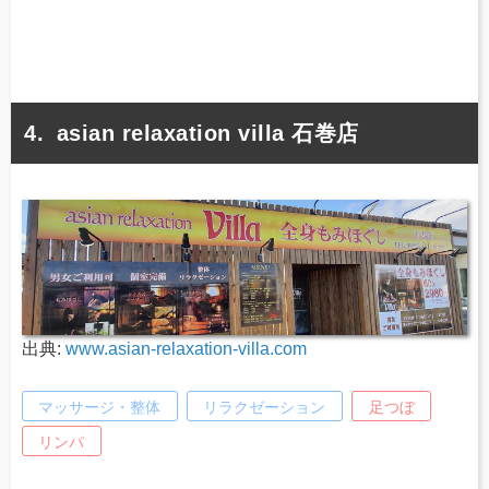
asian relaxation villa 石巻店
出典:
www.asian-relaxation-villa.com
マッサージ・整体
リラクゼーション
足つぼ
リンパ