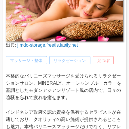
出典:
jimdo-storage.freetls.fastly.net
マッサージ・整体
リラクゼーション
足つぼ
本格的なバリニーズマッサージを受けられるリラクゼー
ションサロン、MINERALY。オーシャンブルーカラーを
基調としたモダンアジアンリゾート風の店内で、日々の
喧騒を忘れて疲れを癒せます。
インドネシア政府公認の資格を保有するセラピストが在
籍しており、クオリティの高い施術が提供されるところ
も魅力。本格バリニーズマッサージだけでなく、リフレ